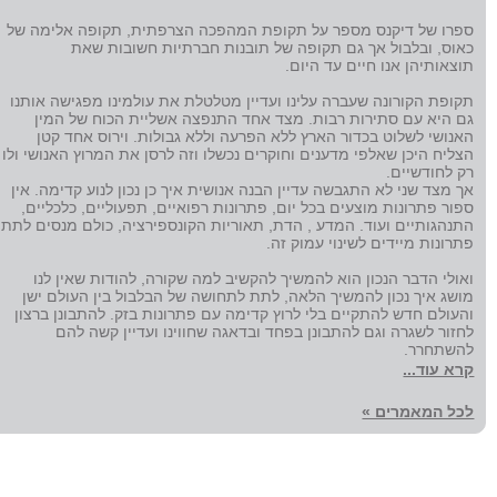
ספרו של דיקנס מספר על תקופת המהפכה הצרפתית, תקופה אלימה של
כאוס, ובלבול אך גם תקופה של תובנות חברתיות חשובות שאת
תוצאותיהן אנו חיים עד היום.
תקופת הקורונה שעברה עלינו ועדיין מטלטלת את עולמינו מפגישה אותנו
גם היא עם סתירות רבות. מצד אחד התנפצה אשליית הכוח של המין
האנושי לשלוט בכדור הארץ ללא הפרעה וללא גבולות. וירוס אחד קטן
הצליח היכן שאלפי מדענים וחוקרים נכשלו וזה לרסן את המרוץ האנושי ולו
רק לחודשיים.
אך מצד שני לא התגבשה עדיין הבנה אנושית איך כן נכון לנוע קדימה. אין
ספור פתרונות מוצעים בכל יום, פתרונות רפואיים, תפעוליים, כלכליים,
התנהגותיים ועוד. המדע , הדת, תאוריות הקונספירציה, כולם מנסים לתת
פתרונות מיידים לשינוי עמוק זה.
ואולי הדבר הנכון הוא להמשיך להקשיב למה שקורה, להודות שאין לנו
מושג איך נכון להמשיך הלאה, לתת לתחושה של הבלבול בין העולם ישן
והעולם חדש להתקיים בלי לרוץ קדימה עם פתרונות בזק. להתבונן ברצון
לחזור לשגרה וגם להתבונן בפחד ובדאגה שחווינו ועדיין קשה להם
להשתחרר.
קרא עוד...
לכל המאמרים »