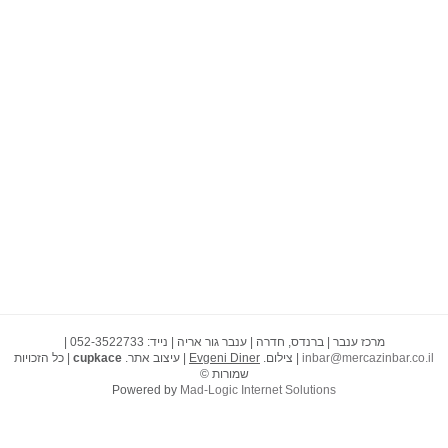
מרכז ענבר | ברנדס, חדרה | ענבר גור אריה | נייד: 052-3522733 |
inbar@mercazinbar.co.il
| צילום.
Evgeni Diner
| עיצוב אתר.
cupkace
| כל הזכויות
שמורות ©
Powered by
Mad-Logic Internet Solutions