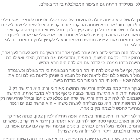
ן מטילדה הייתה גם הציפור המבולבלת ביותר בעולם.
 למשל היא הייתה יכולה להתעורר על הענף שלה ולפנות לסנאי: דילגי דילגי
! בוקר טוב! אני נורא שמחה הבוקר כי זה בוקר יפה אבל עצוב לי שזה לא יום
ולדת שלי ונחמד כל כך שזה קיץ וכל כך חבל שיבוא החורף ויהיה קר ואני
וד רעבה ואיזה כיף יהיה לאכול ארוחת בוקר או שאולי אני אחזור לישון כי
י פתאום מאוד עייפה מותשת נמרצת ובא לי לקפוץ ולרוץ פתאום... דילגי
לגי דו!
לב הזה הסנאי לרוב היה עובר לענף אחר ובהמשך גם דאג לעבור לעץ אחר,
וק יותר. וכך גם הינשוף, הצופית, והדוכיפת וגם הזברה, הצבי ואפילו בת
ענה ברחו ממנה. כי לדבר עם מטילדה היה נורא מתיש.
ך, אף על פי שמטילדה הייתה הציפור הצבעונית ביותר בעולם וכשעמדה
ל השמש כולם יכלו לראות את כל הצבעים שניתן לראות בעולם וגם את
ה שלא – היא הייתה הציפור הכי בודדה ביער.
בוקר אחד קמה מטילדה והרגישה תחושה מאוד מוזרה: היא הרגישה רק 3
שות יחד: היא הרגישה מאוד עצובה כי אף אחד לא מדבר איתה, הרגישה
מאס לה להיות בודדה והרגישה שזה יום נפלא לשינויים! ובגלל שהרגישה רק
 תחושות יחד, היא גם הצליחה לעשות משהו – היא פרשה כנפיים ועפה
יער לחפש לעצמה מקום אחר.
לגי דילגי דו! היא צווחה בשמחה ועפה תחילה לכיוון צפון, פנתה אחר כך
יוון מערב ובסוף טסה ישר לדרום. היא דאתה בין זרמי אוויר קרים, פושרים
מים, חלפה מעל הרים גבוהים, בינונים וגבעות ושחקה עם עננים אפורים,
ולים ולבנים. דילגי דילגי דו! זה מה שצריך!
רי כמה שעות היא הרגישה קצת עייפה וגם צמאה וגם כמה רגשות נוספים,