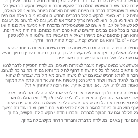
ילדה המשיכה לדבר ולדבר כי היו לה המון חוויות חדשות לספר עליהן. וכך
רו כמה שעות והשמש החלה כבר לשקוע והברווז הקשיב והקשיב במשך כל
עות שמטילדה דברה וזו הייתה השיחה הארוכה ביותר שהוא ניהל מעולם,
יה לו נורא מעניין להקשיב לכל הדברים החדשים והצבעוניים האלה וגם היה
 מאוד נעים, כי הוא לא היה צריך להגיד אפילו גע, וגם לא לחשוב על גע וגם
 לשאול על גע. והוא שם לב שכשמטילדה מדברת היא מניעה את כנפיה ואז
צרים בכל פעם צבעים חדשים שהוא טרם ראה כמותם. וזה היה מאוד יפה.
וא הבין פתאום שאם מישהו ישאל אותו עכשיו מה שלומו הוא ללא ספק
נה - "טוב!" והוא גם הרגיש קצת... קצת פחות דהוי, וחייך.
ילדה ספרה וסיפרה וגם היא שמה לב שזו השיחה הארוכה ביותר שהיא
הלה מעולם, כי אף אחד לא הקשיב לה כך קודם, בריכוז, בעניין ובחיוך. והיא
 שמה לב שלברווז הדהוי יש חיוך מאוד יפה.
שהשמש כמעט שקעה מעבר לצמרות העצים, מטילדה הפסיקה לדבר לרגע
 פתאום נגמר לה כל מה שהיה דחוף לה לומר והיא גם הייתה צריכה לנשום.
רווז לפתע הרגיש שבעצם יש לו משהו חשוב מאוד לומר, שברור לו שהוא
צה להגיד משהו ושזה הרגע הנכון לעשות את זה. אז הוא פתח את המקור
מר: מטילדה, אני... אני אוהב אותך. את רוצה להתחתן איתי?
ילדה היתה כל כך מופתעת עד כי לרגע אחד לא היה לה מה לומר. אבל
רי שהרגע הזה חלף היא צווחה "דילגי דילגי דו! כן!!!!" ואז החלה לתאר
רטי פרטים את כל מה שהיא מרגישה לגבי השאלה ובכלל והסבירה איזה
ף הוא הטוב ביותר למגורים ולמה כדאי סנאי בתור שכן ועוד ועוד וזה נמשך
 הלילה וגם עד הבוקר למחרת. והברווז הדהוי הקשיב לה והקשיב, בחיוך.
ם עדיין באגם, מטילדה מדברת והברווז הדהוי מקשיב לה בחיוך.