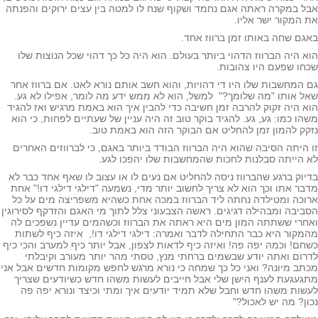
ל במקרה ראתה אגם נחמד ושקוף שנח לו למטה בין עצים ירוקים והפנתה
 המקור ישר אליו.
גם שחה באותו זמן ברווז אחד.
א היה הברווז הדהוי ביותר בעולם. הוא היה כל כך דהוי שכל הנוצות שלו
חו שפעם היו צהובות.
 המחשבות שלו היו די דהויות, והוא חשב אותם נורא לאט. אם ברווז אחר
ל אותו "מה שלומך?" למשל, הוא לא ממש ידע מה לומר, אפילו לא גע.
א היה זקוק להרבה זמן חשיבה כדי להבין איך הוא באמת מרגיש ואז להגיד
הו כמו: גע, גע. להגיד בוקר טוב זה היה עניין של שעתיים לפחות, כי הוא
קק להמון זמן להחליט אם הבוקר הזה הוא באמת טוב.
 היתה הסיבה שהוא היה הברווז הבודד ביותר באגם, כי לברווזים האחרים
 הייתה סבלנות לחכות שהמחשבות שלו יהפכו לגע.
יוק ברגע שהברווז ניסה להחליט אם נעים לו או עצוב לו שאף אחד כבר לא
בר אתו וכך הוא לא צריך לחשוב יותר מדי, נשמעה "דילגי דילגי דו!" אחת
וכה ומטילדה נחתה ליד הברווז במכה אחת כשהיא משפריצה מים על כל
ביבה ומבהילה דגיגים. ראשה הצבעוני צלל לתוך מי האגם והזדקף לסירוגין
חרי ששתתה המון מים היא ראתה את הברווז וכשהמים עדיין נשפכים לה
מקור היא כבר התחילה לדבר ואמרה: דילגי דילגי דו!, איזה כיף לשתות
חם! וכמה יפה פה! ואיזה כיף לדאות לצפון, אבל יותר כיף למערב והכי כיף
רום ואתה יודע שבשמים ברחתי מנץ, טסתי מהר יותר מעורב וקיבלתי
תב מיונה? ואני כל כך שמחה כי נורא מרגש לחפש מקומות חדשים אבל אני
געגעת לענף הישן שלי אבל חייבים לעשות משהו חדש כשיודעים שצריך
שות משהו חדש וחבל שלא תמיד יודעים איך ומתי וכיצד ונורא יפה פה
ון? מה יש לאכול?"