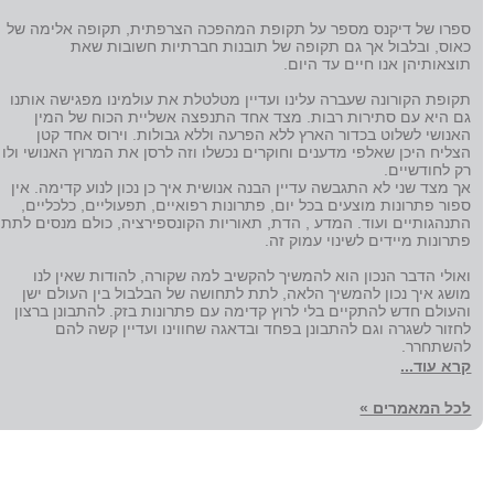
ספרו של דיקנס מספר על תקופת המהפכה הצרפתית, תקופה אלימה של
כאוס, ובלבול אך גם תקופה של תובנות חברתיות חשובות שאת
תוצאותיהן אנו חיים עד היום.
תקופת הקורונה שעברה עלינו ועדיין מטלטלת את עולמינו מפגישה אותנו
גם היא עם סתירות רבות. מצד אחד התנפצה אשליית הכוח של המין
האנושי לשלוט בכדור הארץ ללא הפרעה וללא גבולות. וירוס אחד קטן
הצליח היכן שאלפי מדענים וחוקרים נכשלו וזה לרסן את המרוץ האנושי ולו
רק לחודשיים.
אך מצד שני לא התגבשה עדיין הבנה אנושית איך כן נכון לנוע קדימה. אין
ספור פתרונות מוצעים בכל יום, פתרונות רפואיים, תפעוליים, כלכליים,
התנהגותיים ועוד. המדע , הדת, תאוריות הקונספירציה, כולם מנסים לתת
פתרונות מיידים לשינוי עמוק זה.
ואולי הדבר הנכון הוא להמשיך להקשיב למה שקורה, להודות שאין לנו
מושג איך נכון להמשיך הלאה, לתת לתחושה של הבלבול בין העולם ישן
והעולם חדש להתקיים בלי לרוץ קדימה עם פתרונות בזק. להתבונן ברצון
לחזור לשגרה וגם להתבונן בפחד ובדאגה שחווינו ועדיין קשה להם
להשתחרר.
קרא עוד...
לכל המאמרים »