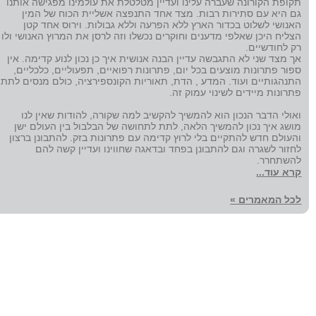
תקופת הקורונה שעברה עלינו ועדיין מטלטלת את עולמינו מפגישה אותנו
גם היא עם סתירות רבות. מצד אחד התנפצה אשליית הכוח של המין
האנושי לשלוט בכדור הארץ ללא הפרעה וללא גבולות. וירוס אחד קטן
הצליח היכן שאלפי מדענים וחוקרים נכשלו וזה לרסן את המרוץ האנושי ולו
רק לחודשיים.
אך מצד שני לא התגבשה עדיין הבנה אנושית איך כן נכון לנוע קדימה. אין
ספור פתרונות מוצעים בכל יום, פתרונות רפואיים, תפעוליים, כלכליים,
התנהגותיים ועוד. המדע , הדת, תאוריות הקונספירציה, כולם מנסים לתת
פתרונות מיידים לשינוי עמוק זה.
ואולי הדבר הנכון הוא להמשיך להקשיב למה שקורה, להודות שאין לנו
מושג איך נכון להמשיך הלאה, לתת לתחושה של הבלבול בין העולם ישן
והעולם חדש להתקיים בלי לרוץ קדימה עם פתרונות בזק. להתבונן ברצון
לחזור לשגרה וגם להתבונן בפחד ובדאגה שחווינו ועדיין קשה להם
להשתחרר.
קרא עוד...
לכל המאמרים »