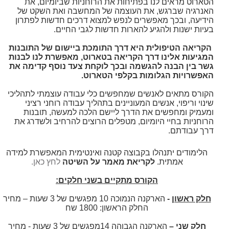
הטארוט מראים לנו בפתיחות את הרוחניות שביומיום, את
האנרגיה שברגש, את העוצמה של המחשבה ואת השקט של
הידיעה, ובכך מאפשרים לנפש למצוא דרכים חדשות לפתרון
בעיות ישנות ולהגיע להארות חדשות לגבי החיים.
הקריאה הטיפולית היא דרך התומכת ביישום של התובנות
המגיעות אלינו דרך הקריאה בטארוט, מאפשרת לנו לבנות
גשר בין הבנה להגשמה ובכך לוקחת צעד נוסף קדימה את
האפשרויות הגלומות בקלפי הטארוט.
הקורס מתאים לאנשים שמחפשים כלי עבודה עוצמתי לתהליכי
שינוי וריפוי, אנשים המעוניינים בתהליך עבודה רוחני רציני
ומעמיק ומחפשים את הדרך ליישם הלכה למעשה, תובנות
הרוחניות בחיי היומיום, מטפלים הרוצים להרחיב ולשדרג את
דרך עבודתם.
הלימודים יתנהלו בקבוצה קטנה ואינטימית המאפשרת למידה
אמתית.
לקריאת מאמר על השיטה
לחץ כאן
.
הקורס מתקיים בשני חלקים:
חלק ראשון
-
הארקנה הנמוכה 10 מפגשים של 3 שעות – מחיר
החלק הראשון: 1800 שח
חלק שני
–
הארקנה הגבוהה 14מפגשים של 3 שעות -
מחיר