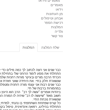
מאמרים ווידאו
מאמרים
וידאו
מן העתונות
אבחון וטיפולים
רכישת הספר
המלצות
גלריה
צור קשר
שלח המלצה
המלצות
כבר שנים אני רוצה לכתוב לך כמה מילים כדי
התחלתי את מסע לימוד הרוחני שלי בתחילת שנת 1997. מאז כל שנה אני 
הכרתי הרבה מורים ובעיקר מורות רחניות שלמ
שנשארת חלק בחיי. את היחידה שאני חוזרת אלי
כבר שנים רבות אני עצמי מורה רוחנית ומטפלת
במהמורות ברבות של חיי.
ביהדות אומרים "עשה לך רב" הרב הוא היעץ ה
חשוב מאוד "שיעשה לו רב" שיהיה לו המורה הרו
שנשארת נוכחת החיי.
כל קורס שפתחת השתתפתי בו נהנתי, למדתי,
התחלתי בהילינג, רפואה אינדאינית, טיפול בק