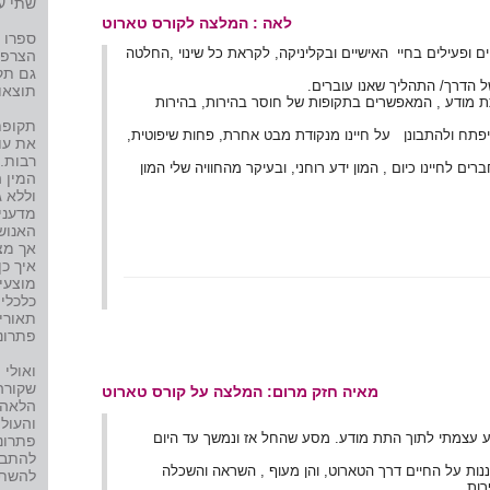
שת
לאה : המלצה לקורס טארוט
ספרו 
ים ופעילים בחיי האישיים ובקליניקה, לקראת כל שינוי ,החלטה
הצרפת
גם תק
ל הדרך/ התהליך שאנו עוברים.
תוצאות
 מודע , המאפשרים בתקופות של חוסר בהירות, בהירות
תקופת
תח ולהתבונן על חיינו מנקודת מבט אחרת, פחות שיפוטית,
את עו
רבות.
ים לחיינו כיום , המון ידע רוחני, ובעיקר מהחוויה שלי המון
המין 
וללא ג
מדענים
האנושי
אך מצ
איך כן
מוצעים
כלכליי
תאורי
פתרונו
ואולי
שקורה,
מאיה חזק מרום: המלצה על קורס טארוט
הלאה,
והעול
 אצלך ב 2008. היה זה מסע עצמתי לתוך התת מודע. מסע שהחל אז ונמשך עד היום
פתרונו
להתבונ
נות על החיים דרך הטארוט, והן מעוף , השראה והשכלה
להשתח
ות .