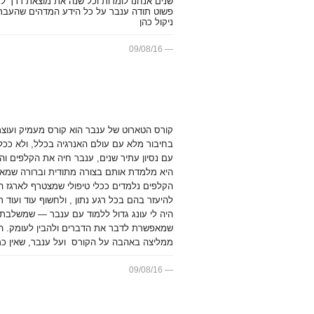
שנים אנחנו לומדות וכל שנה את מוצאת דרך לב
פשוט תודה ענבר על כל הידע המדהים שהעברת
ניקול כהן
09/08/16
קורס הטארוט של ענבר הוא קורס מעמיק ועוצמת
בחיבור מלא עם עולם האנרגיה בכלל, ולא ככלי
עם נסיון עתיר שנים, ענבר חיה את הקלפים ו
היא מלמדת אותם בצורה מתודית וברורה שמא
הקלפים נלמדים ככלי טיפולי שמצטרף לארגז ה
להיעזר בהם בכל רגע נתון , ולחשוף עוד ועוד ר
היה לי עונג גדול ללמוד עם ענבר — שמשלבת ר
שמאפשרת לדבר את הדברים ולהבין לעומק. הט
ממליצה באהבה על הקורס ועל ענבר, שאין כמ
09/08/16