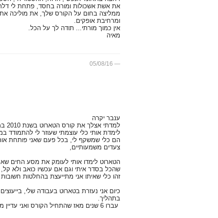
את אשת אשכולות ומורה בחסד, פתחת לי דלת 
ממליצה בחום על הקורס שלך, את מוליכה את 
ומרחיבת אופקים.
אין כמוך מורתי... תודה לך על הכל.
מאיה
05/08/16
ענבר יקרה
למדתי אצלך את קורס הטארוט בשנת 2010 במטרה להתפתח רוחנית ולקבל כלי שיעזור לי להתמודד בחיים.
לימדת אותי כלי עוצמתי שעוזר לי להתמודד ב
הם כלי שמשקף לי, בכל פעם שאני פותחת אותם
צעדים משמעותיים,
הטארוט לימדו אותי לעומק את מסע החים שאנח
שהכל בסדר איתי וגם אם עכשיו כואב ולא קל, ל
זהו כלי שאיתו אני מתייעצת בהחלטות חשובות ב
כיום אני נעזרת בטארוט בעבודה שלי, בייעוצים
בתהליך.
עברו 6 שנים מאז שהתחיל הקורס ואני עדיין ממשיכה ללמוד ממך, המורה הרוחנית שלי !