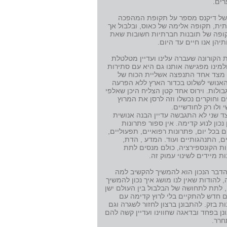
י ערים.
של דיקנס מספר על תקופת המהפכה
ית, תקופה אלימה של כאוס, ובלבול אך
ופה של תובנות חברתיות חשובות שאת
יהן אנו חיים עד היום.
 הקורונה שעברה עלינו ועדיין מטלטלת
למינו מפגישה אותנו גם היא עם סתירות
 מצד אחד התנפצה אשליית הכוח של
האנושי לשלוט בכדור הארץ ללא הפרעה
בולות. וירוס אחד קטן הצליח היכן שאלפי
 וחוקרים נכשלו וזה לרסן את המרוץ
 ולו רק לחודשיים.
ד שני לא התגבשה עדיין הבנה אנושית
 נכון לנוע קדימה. אין ספור פתרונות
 בכל יום, פתרונות רפואיים, תפעוליים,
ם, התנהגותיים ועוד. המדע , הדת,
ות הקונספירציה, כולם מנסים לתת
ת מיידים לשינוי עמוק זה.
 הדבר הנכון הוא להמשיך להקשיב למה
 להודות שאין לנו מושג איך נכון להמשיך
 לתת לתחושה של הבלבול בין העולם ישן
ם חדש להתקיים בלי לרוץ קדימה עם
ת בזק. להתבונן ברצון לחזור לשגרה וגם
ן בפחד ובדאגה שחווינו ועדיין קשה להם
רר.