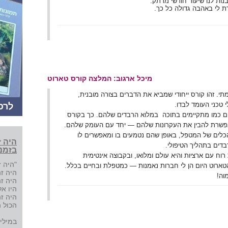
נות לנו שיעור חודשי מרתק.
 לי באהבה גדולה כל כך.
מיכל ארגוב: המלצה קורס טארוט
י. זהו קורס ייחודי שמביא את הדברים בצורה מובנית,
 טכני העומד לבדו.
לרכ
הם כמו מתקיימים בתוכה במלוא הרבדים שלהם. כך בקורס
פשרת להבין את העקרונות שלהם — יחד עם העומק שלהם.
כלים של המטפל, באופן שהם נטמעים בו ומאפשרים לו
היה ז
בדים בתהליך הטיפולי.
בזמני
וח עם ארציות והיא עולם ומלואו, ובקבוצה אינטימית
"היה ז
ארוט היום הן לי חברות נאמנות — כמטפלת ובחיים בכלל.
היה זה
וה!
היה זה
היו אל
היה זה
הכול 
במילים