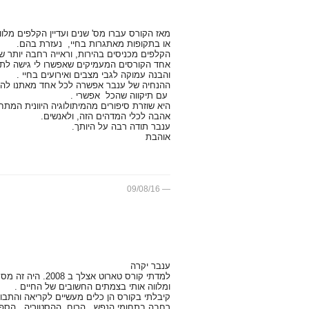
מאז הקורס עברו מס' שנים ועדיין הקלפים מלוו
או בתקופות מאתגרות בחיי, נעזרת בהם.
הקלפים מכניסים בהירות, וראייה רחבה יותר ש
אחד הקורסים המעמיקים שאפשרו לי גישה לתת
והבנה עמוקה לגבי מצבים ואירועים בחיי .
ההנחיה של ענבר אפשרה לכל אחד מאתנו להיפ
עם תיקווה שהכל אפשרי .
היא שוזרת סיפורים מהמיתולוגיה היוונית המתחבר
אהבה לכלי המדהים הזה, ולאנשים.
ענבר תודה רבה על היותך.
אוהבת
09/08/16
ענבר יקרה
למדתי קורס טארוט
ומלווה אותי בצמתים החשובים של החיים .
קיבלתי בקורס הן כלים מעשיים לקריאה והתבונ
רחבה בתחומי הנפש , הרוח, ההסטוריה , הספר