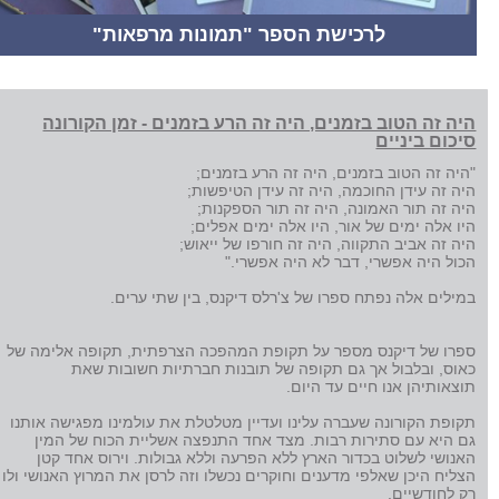
לרכישת הספר "תמונות מרפאות"
היה זה הטוב בזמנים, היה זה הרע בזמנים - זמן הקורונה
סיכום ביניים
"היה זה הטוב בזמנים, היה זה הרע בזמנים;
היה זה עידן החוכמה, היה זה עידן הטיפשות;
היה זה תור האמונה, היה זה תור הספקנות;
היו אלה ימים של אור, היו אלה ימים אפלים;
היה זה אביב התקווה, היה זה חורפו של ייאוש;
הכול היה אפשרי, דבר לא היה אפשרי."
במילים אלה נפתח ספרו של צ'רלס דיקנס, בין שתי ערים.
ספרו של דיקנס מספר על תקופת המהפכה הצרפתית, תקופה אלימה של
כאוס, ובלבול אך גם תקופה של תובנות חברתיות חשובות שאת
תוצאותיהן אנו חיים עד היום.
תקופת הקורונה שעברה עלינו ועדיין מטלטלת את עולמינו מפגישה אותנו
גם היא עם סתירות רבות. מצד אחד התנפצה אשליית הכוח של המין
האנושי לשלוט בכדור הארץ ללא הפרעה וללא גבולות. וירוס אחד קטן
הצליח היכן שאלפי מדענים וחוקרים נכשלו וזה לרסן את המרוץ האנושי ולו
רק לחודשיים.