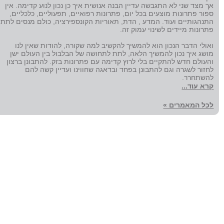
אך מצד שני לא התגבשה עדיין הבנה אנושית איך כן נכון לנוע קדימה. אין
ספור פתרונות מוצעים בכל יום, פתרונות רפואיים, תפעוליים, כלכליים,
התנהגותיים ועוד. המדע , הדת, תאוריות הקונספירציה, כולם מנסים לתת
פתרונות מיידים לשינוי עמוק זה.
ואולי הדבר הנכון הוא להמשיך להקשיב למה שקורה, להודות שאין לנו
מושג איך נכון להמשיך הלאה, לתת לתחושה של הבלבול בין העולם ישן
והעולם חדש להתקיים בלי לרוץ קדימה עם פתרונות בזק. להתבונן ברצון
לחזור לשגרה וגם להתבונן בפחד ובדאגה שחווינו ועדיין קשה להם
להשתחרר.
קרא עוד...
לכל המאמרים »