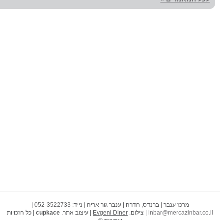
מרכז ענבר | ברנדס, חדרה | ענבר גור אריה | נייד: 052-3522733 |
inbar@mercazinbar.co.il
| צילום.
Evgeni Diner
| עיצוב אתר.
cupkace
| כל הזכויות