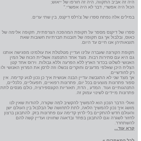
היה זה אביב התקווה, היה זה חורפו של ייאוש;
הכול היה אפשרי, דבר לא היה אפשרי."
במילים אלה נפתח ספרו של צ'רלס דיקנס, בין שתי ערים.
ספרו של דיקנס מספר על תקופת המהפכה הצרפתית, תקופה אלימה של
כאוס, ובלבול אך גם תקופה של תובנות חברתיות חשובות שאת
תוצאותיהן אנו חיים עד היום.
תקופת הקורונה שעברה עלינו ועדיין מטלטלת את עולמינו מפגישה אותנו
גם היא עם סתירות רבות. מצד אחד התנפצה אשליית הכוח של המין
האנושי לשלוט בכדור הארץ ללא הפרעה וללא גבולות. וירוס אחד קטן
הצליח היכן שאלפי מדענים וחוקרים נכשלו וזה לרסן את המרוץ האנושי ולו
רק לחודשיים.
אך מצד שני לא התגבשה עדיין הבנה אנושית איך כן נכון לנוע קדימה. אין
ספור פתרונות מוצעים בכל יום, פתרונות רפואיים, תפעוליים, כלכליים,
התנהגותיים ועוד. המדע , הדת, תאוריות הקונספירציה, כולם מנסים לתת
פתרונות מיידים לשינוי עמוק זה.
ואולי הדבר הנכון הוא להמשיך להקשיב למה שקורה, להודות שאין לנו
מושג איך נכון להמשיך הלאה, לתת לתחושה של הבלבול בין העולם ישן
והעולם חדש להתקיים בלי לרוץ קדימה עם פתרונות בזק. להתבונן ברצון
לחזור לשגרה וגם להתבונן בפחד ובדאגה שחווינו ועדיין קשה להם
להשתחרר.
קרא עוד...
לכל המאמרים »